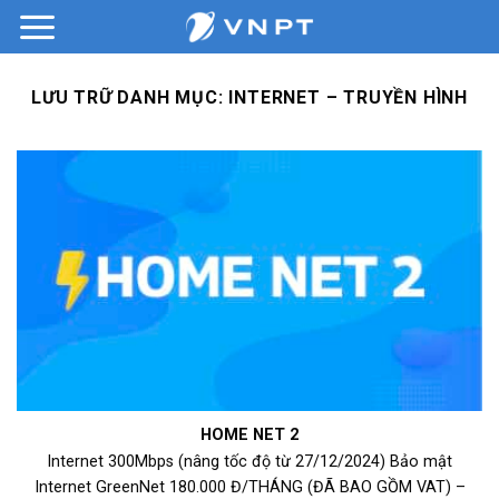
Bỏ
qua
nội
dung
LƯU TRỮ DANH MỤC:
INTERNET – TRUYỀN HÌNH
HOME NET 2
Internet 300Mbps (nâng tốc độ từ 27/12/2024) Bảo mật
Internet GreenNet 180.000 Đ/THÁNG (ĐÃ BAO GỒM VAT) –