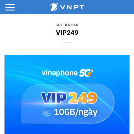
Bỏ
qua
nội
dung
GÓI TRẢ SAU
VIP249