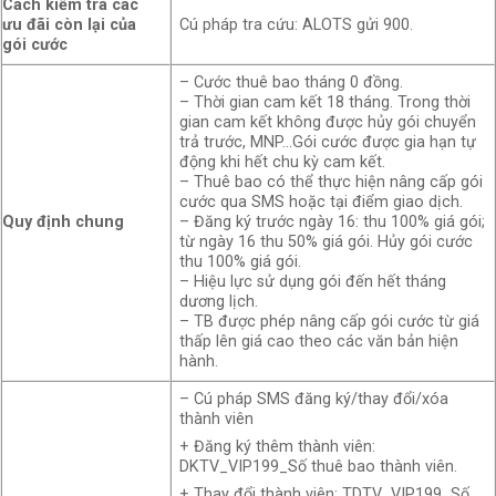
Cách kiểm tra các
ưu đãi còn lại của
Cú pháp tra cứu: ALOTS gửi 900.
gói cước
– Cước thuê bao tháng 0 đồng.
– Thời gian cam kết 18 tháng. Trong thời
gian cam kết không được hủy gói chuyển
trả trước, MNP…Gói cước được gia hạn tự
động khi hết chu kỳ cam kết.
– Thuê bao có thể thực hiện nâng cấp gói
cước qua SMS hoặc tại điểm giao dịch.
Quy định chung
– Đăng ký trước ngày 16: thu 100% giá gói;
từ ngày 16 thu 50% giá gói. Hủy gói cước
thu 100% giá gói.
– Hiệu lực sử dụng gói đến hết tháng
dương lịch.
– TB được phép nâng cấp gói cước từ giá
thấp lên giá cao theo các văn bản hiện
hành.
– Cú pháp SMS đăng ký/thay đổi/xóa
thành viên
+ Đăng ký thêm thành viên:
DKTV_VIP199_Số thuê bao thành viên.
+ Thay đổi thành viên: TDTV_VIP199_Số