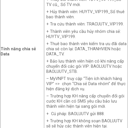
TV cũ_ Số TV mới.
+ Hủy thành viên: HUYTV_VIP199_Số thuê
bao thành viên.
+ Tra cứu thành viên: TRACUUTV_VIP199.
+ Thành viên yêu cầu hủy nhóm chia sẻ:
HUYTV_VIP199.
+ Thuê bao thành viên kiểm tra ưu đãi data
Tính năng chia sẻ
chia sẻ còn lại: DATA_THANHVIEN hoặc
Data
DATA_TV.
+ Bảo lưu thành viên hiện có khi nâng cấp
chuyển đổi các gói VIP: BAOLUUTV hoặc
BAOLUUTV_STB.
– MyVNPT truy cập “Tiện ích khách hàng
VIP” => chọn “Chia sẻ Data nhóm” để thực
hiện đăng ký dịch vụ.
– Trường hợp KH nâng cấp chuyển đổi gói
cước KH cần có SMS yêu cầu bảo lưu
thành viên hiện tại sang gói mới.
+ Cú pháp: BAOLUUTV gửi 888.
+ Trường hợp KH không soạn BAOLUUTV
sẽ sẽ hủy các thành viên hiện tại.