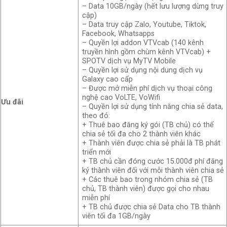
– Data 10GB/ngày (hết lưu lượng dừng truy
cập)
– Data truy cập Zalo, Youtube, Tiktok,
Facebook, Whatsapps
– Quyền lợi addon VTVcab (140 kênh
truyền hình gồm chùm kênh VTVcab) +
SPOTV dịch vụ MyTV Mobile
– Quyền lợi sử dụng nội dung dịch vụ
Galaxy cao cấp
– Được mở miễn phí dịch vụ thoại công
nghệ cao VoLTE, VoWifi
Ưu đãi
– Quyền lợi sử dụng tính năng chia sẻ data,
theo đó:
+ Thuê bao đăng ký gói (TB chủ) có thể
chia sẻ tối đa cho 2 thành viên khác
+ Thành viên được chia sẻ phải là TB phát
triển mới
+ TB chủ cần đóng cước 15.000đ phí đăng
ký thành viên đối với mỗi thành viên chia sẻ
+ Các thuê bao trong nhóm chia sẻ (TB
chủ, TB thành viên) được gọi cho nhau
miễn phí
+ TB chủ được chia sẻ Data cho TB thành
viên tối đa 1GB/ngày